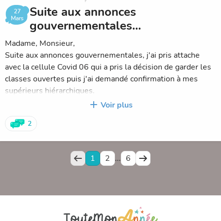
Suite aux annonces
27
Mars
gouvernementales...
Madame, Monsieur,
Suite aux annonces gouvernementales, j'ai pris attache
avec la cellule Covid 06 qui a pris la décision de garder les
classes ouvertes puis j'ai demandé confirmation à mes
supérieurs hiérarchiques.
Les 4 élèves de l’école testés positifs étant confinés
Voir plus
depuis le début de la semaine, il n'y a pas lieu de fermer
2
les trois classes concernées.
Les enfants de toutes les classes seront donc accueillis
normalement lundi.
1
2
...
6
Bon weekend à tous.
Alain Staebler, directeur.