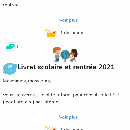
rentrée.
Ps: les classes ont été faites en tenant compte du sexe,
Voir plus
des capacités scolaires , du comportement , de l'autonomie
1 document
de l'expérience des enseignants de l'élémentaire et de la
maternelle
1
Bonnes vacances
Livret scolaire et rentrée 2021
alain Staebler
05
Juil.
Mesdames, messieurs,
Vous trouverez-ci joint le tutoriel pour consulter le LSU
(livret scolaire) par internet.
Demain, nous afficherons les listes des classes (sous
Voir plus
réserve de
1 document
changement inattendu mais improbable pendant les