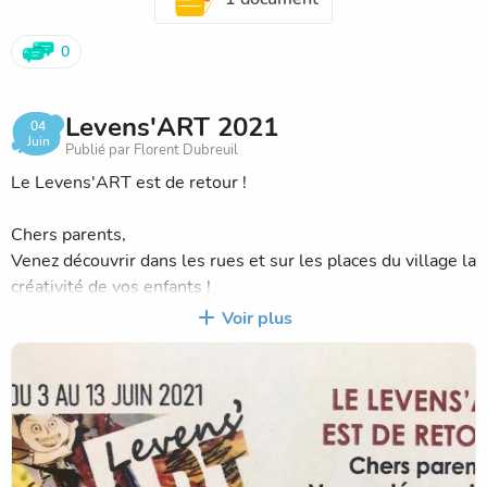
vacances) et les
listes de fourniture au portail supérieur de la cour penchée.
0
Vous les
trouverez aussi sur le blog de l'école et par mail.
Levens'ART 2021
04
Juin
Publié par Florent Dubreuil
L'AIPEL vous proposera normalement d'acheter ces
fournitures si vous
Le Levens'ART est de retour !
voulez sur un site internet.
Chers parents,
Bonne journée à tous
Venez découvrir dans les rues et sur les places du village la
créativité de vos enfants !
Alain Staebler
Voir plus
Rejoignez-nous nombreux pour le vernissage au Jardin
public à 18h30 le vendredi 4 juin.