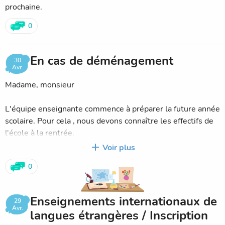
prochaine.
0
En cas de déménagement
30
Avr.
Madame, monsieur
L'équipe enseignante commence à préparer la future année
scolaire. Pour cela , nous devons connaître les effectifs de
l'école à la rentrée.
Voir plus
Si vous comptez déménager , pouvez vous avertir
0
l'enseignant de votre enfant dès maintenant ou envoyer un
mail à l'école.
(ecole.0060950A@ac-nice.fr
).
Enseignements internationaux de
29
Je vous fournirai dès maintenant un certificat de radiation
Avr.
langues étrangères / Inscription
indispensable pour inscrire votre enfant dans sa nouvelle