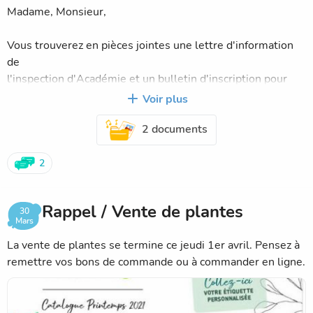
école en
Madame, Monsieur,
septembre.
Vous trouverez en pièces jointes une lettre d'information
Cordialement
de
l'inspection d'Académie et un bulletin d'inscription pour
Alain Staebler , directeur
des cours
Voir plus
optionnels de langue en : arabe, turc, italien ou portugais
2 documents
après l'école.
Notez qu'il faut au moins 14 élèves par langue pour que
2
l'organisation soit possible.
Rappel / Vente de plantes
Alain Staebler, directeur
30
Mars
La vente de plantes se termine ce jeudi 1er avril. Pensez à
remettre vos bons de commande ou à commander en ligne.